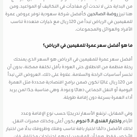
من البداية حتى لا تحدث أي مفاجآت في التكاليف أو المواعيد. ومن
هنا تبرز
روضة الصالحين
كأفضل شركة سعودية توفر عروض عمرة
للمقيمين في الرياض تبدأ من 120 ريال مع خيارات متعددة تناسب
الأفراد والعوائل والمجموعات.
ما هو
أفضل سعر عمرة للمقيمين في الرياض
؟
أفضل سعر عمرة للمقيمين في الرياض هو السعر الذي يمنحك
رحلة منظمة من الانطلاق حتى العودة بأقل تكلفة ممكنة، بدون أن
تخسر أساسيات الراحة والسلامة. علاوة على ذلك، العروض التي تبدأ
من 120 ريال غالبًا تكون ضمن برامج اقتصادية محددة مثل العمرة
اليومية أو النقل الجماعي ذهابًا وعودة. وهي مناسبة جدًا لمن يريد
أداء العمرة بسرعة دون إقامة طويلة.
وفي المقابل، ترتفع الأسعار تدريجيًا حسب نوع الإقامة وعدد
الأيام
واختيار الفندق الـ 5 نجوم
يكون أعلى وكذلك مميزات النقل.
لذلك الأفضل دائمًا اختيار باقة تناسب وقتك وظروفك بدلًا من اختيار
الأرخص فقط. وبما أن المقيمين لديهم احتياجات مختلفة، فإن