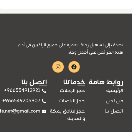
نهدف إلى تسهيل رحلة العمرة على جميع الراغبين في أداء
هذه الفرائض على أكمل وجه.
Instagram
Facebook
روابط هامة
خدماتنا
اتصل بنا
966554912921+
الرئيسية
حجز الرحلات
966549205907+
من نحن
حجز الباصات
ite.net@gmail.com
اتصل بنا
حجز فنادق بمكة
والمدينة