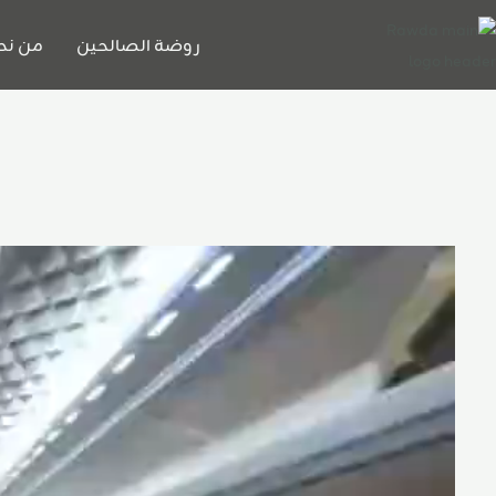
خطي
لى
روضة الصالحين
من نح
لمحتوى