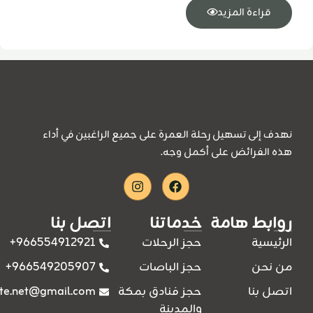
قراءة المزيد
نهدف إلى تسهيل رحلة العمرة على جميع الراغبين في أداء
هذه الفرائض على أكمل وجه.
Instagram
Facebook
روابط هامة
خدماتنا
اتصل بنا
966554912921+
الرئيسية
حجز الرحلات
966549205907+
من نحن
حجز الباصات
ite.net@gmail.com
اتصل بنا
حجز فنادق بمكة
والمدينة