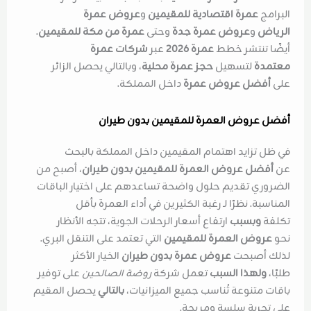
البرامج
عمرة اقتصادية للمقيمين
و
عروض عمرة
الرياض
و
عروض عمرة جدة
وحتى
عمرة من مكة للمقيمين
.
أيضًا تنتشر خطط
عمرة 2026
عبر
شركات عمرة
معتمدة
لتسهيل
حجز عمرة محلية
، وبالتالي يحصل الزائر
على
أفضل عروض عمرة
داخل المملكة.
أفضل عروض العمرة للمقيمين بدون طيران
في ظل تزايد اهتمام المقيمين داخل المملكة بالبحث
عن
أفضل عروض العمرة للمقيمين بدون طيران
، أصبح من
الضروري تقديم حلول واضحة تساعدهم على اختيار الباقات
المناسبة. نظرًا لـ رغبة الكثيرين في أداء العمرة بأقل
تكلفة
وبسبب
ارتفاع أسعار الرحلات الجوية، تتجه الأنظار
نحو
عروض العمرة للمقيمين
التي تعتمد على التنقل البري.
لذلك أصبحت
عروض عمرة بدون طيران
الخيار الأكثر
طلبًا،
ولهذا السبب
تعمل شركة
روضة الصالحين
على توفير
باقات متنوعة تُناسب جميع الميزانيات،
بالتالي
يحصل المقيم
على تجربة سلسة ومريحة.