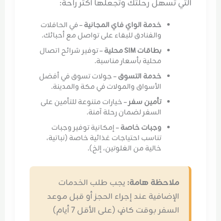
التي تسهل رحلتك وتجعلها أكثر راحة:
خدمة الواي فاي المجانية
– في الحافلات
والفنادق للبقاء على تواصل مع أحبائك.
بطاقات SIM محلية
– توفير شرائح اتصال
محلية بأسعار مناسبة.
خدمة التسوق
– جولات تسوق في أفضل
الأسواق والمولات في مكة والمدينة.
تأمين سفر
– خيارات متنوعة للتأمين على
السفر لضمان رحلة آمنة.
وجبات خاصة
– إمكانية توفير وجبات
تناسب احتياجات غذائية خاصة (نباتية،
خالية من الغلوتين، إلخ).
ملاحظة هامة:
يجب طلب الخدمات
الإضافية عند إجراء الحجز أو قبل موعد
السفر بوقت كافٍ (على الأقل 7 أيام)