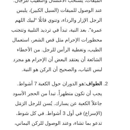
الميقات، يستحب الاغتسال والتطيب للرجال.
عند الوصول للميقات (السيل الكبير)، يلبس
الرجل الإزار والرداء، وتنوي قائلًا “لبيك اللهم
عمرة”. بعد النية، تبدأ في ترديد التلبية وتتجنب
محظورات الإحرام مثل قص الشعر، استعمال
الطيب، وتغطية الرأس للرجل. من الأخطاء
الشائعة أن يعتقد البعض أن الإحرام هو مجرد
لبس الثياب، والصحيح أن الركن هو النية.
الطواف:
هو الدوران حول الكعبة 7 أشواط.
يجب أن تكون متطهراً. تبدأ من الحجر الأسود
جاعلاً الكعبة عن يسارك. يُسن للرجل الرَمَل
(الإسراع) في أول 3 أشواط. في كل شوط،
تدعو بما تشاء، وعند الوصول للركن اليماني،