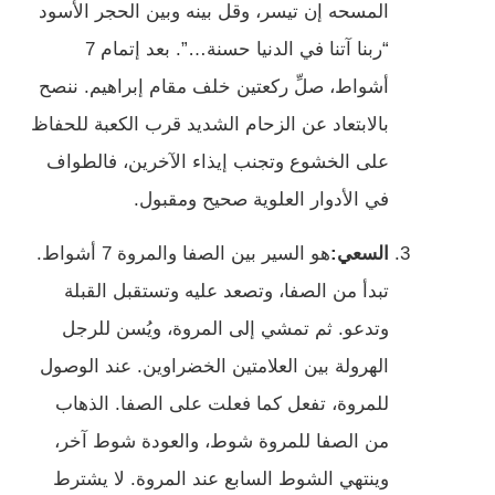
المسحه إن تيسر، وقل بينه وبين الحجر الأسود
“ربنا آتنا في الدنيا حسنة…”. بعد إتمام 7
أشواط، صلِّ ركعتين خلف مقام إبراهيم. ننصح
بالابتعاد عن الزحام الشديد قرب الكعبة للحفاظ
على الخشوع وتجنب إيذاء الآخرين، فالطواف
في الأدوار العلوية صحيح ومقبول.
السعي:
هو السير بين الصفا والمروة 7 أشواط.
تبدأ من الصفا، وتصعد عليه وتستقبل القبلة
وتدعو. ثم تمشي إلى المروة، ويُسن للرجل
الهرولة بين العلامتين الخضراوين. عند الوصول
للمروة، تفعل كما فعلت على الصفا. الذهاب
من الصفا للمروة شوط، والعودة شوط آخر،
وينتهي الشوط السابع عند المروة. لا يشترط