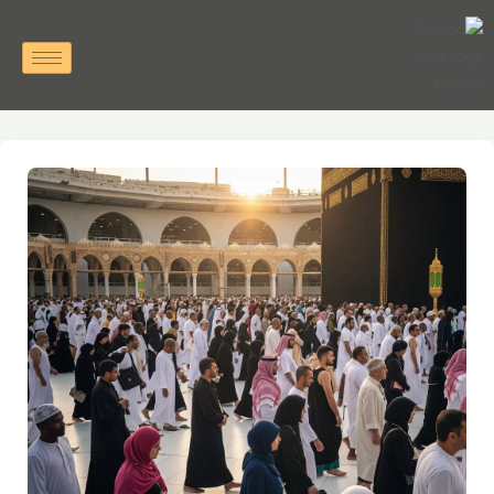
خطي
لى
لمحتوى