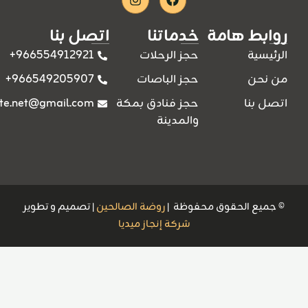
Instagram
Facebook
روابط هامة
خدماتنا
اتصل بنا
966554912921+
الرئيسية
حجز الرحلات
966549205907+
من نحن
حجز الباصات
ite.net@gmail.com
اتصل بنا
حجز فنادق بمكة
والمدينة
© جميع الحقوق محفوظة |
روضة الصالحين
| تصميم و تطوير
شركة إنجاز ميديا