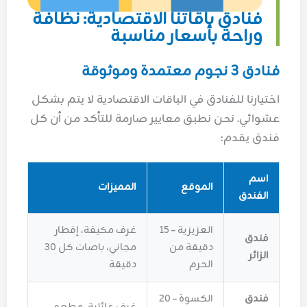
فنادق باقاتنا الاقتصادية: نظافة
وراحة بأسعار مناسبة
فنادق 3 نجوم معتمدة وموثوقة
اختيارنا للفنادق في الباقات الاقتصادية لا يتم بشكل
عشوائي. نحن نطبق معايير صارمة للتأكد من أن كل
فندق يقدم:
اسم
الموقع
المميزات
الفندق
العزيزية – 15
غرف مكيفة، إفطار
فندق
دقيقة من
مجاني، باصات كل 30
الزائر
الحرم
دقيقة
فندق
الكسوة – 20