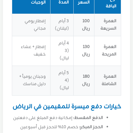
السعر
المدة
الوجبات
الباقة
العمرة
100
3 أيام
إفطار يومي
السريعة
ريال
(ليلتان)
مجاني
4 أيام
العمرة
130
إفطار + عشاء
(3
المريحة
ريال
خفيف
ليال)
5 أيام
العمرة
180
وجبتان يومياً +
(4
الشاملة
ريال
دليل مناسك
ليال)
خيارات دفع ميسرة للمقيمين في الرياض
الدفع المقسط:
إمكانية دفع المبلغ على دفعتين
الحجز المبكر:
خصم 10% للحجز قبل أسبوعين