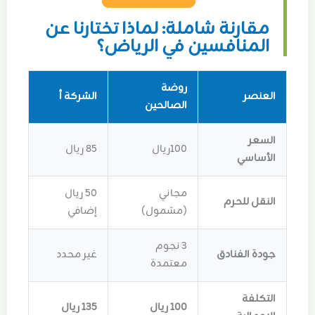
مقارنة شاملة: لماذا تختارنا عن
المنافسين في الرياض؟
روضة
العنصر
الشركة أ
الصالحين
السعر
100ريال
85 ريال
الأساسي
مجاني
50 ريال
النقل للحرم
(مشمول)
إضافي
3 نجوم
جودة الفنادق
غير محدد
معتمدة
التكلفة
100 ريال
135 ريال