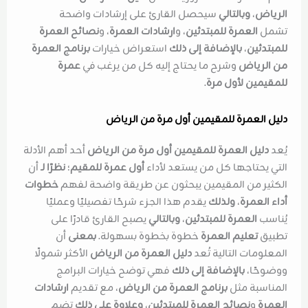
الرياض
،
وبالتالي
سيحصل القارئ على إرشادات واضحة
تشمل
العمرة للمبتدئين
، و
ارشادات العمرة
، و
نصائح العمرة
للمبتدئين
،
بالإضافة إلى ذلك
استعراض خيارات
برنامج العمرة
من الرياض
وشرح ما يحتاج إليه كل من يرغب في
عمرة
للمقيمين لأول مرة
.
دليل العمرة للمقيمين أول مرة من الرياض
يُعد
دليل العمرة للمقيمين أول مرة من الرياض
أحد أهم الأدلة
التي يحتاجها كل من يستعد لأداء
أول عمرة للمقيم
؛
نظرًا لـ
أن
الكثير من المقيمين يبحثون عن طريقة واضحة لفهم
خطوات
أداء العمرة
،
ولذلك
يقدم هذا الجزء شرحًا تفصيليًا وعمليًا
يُناسب
العمرة للمبتدئين
،
وبالتالي
يصبح القارئ قادرًا على
تطبيق
تعليم العمرة
خطوة بخطوة بسهولة.
بمعنى
أن
المعلومات التالية تُعد
دليل العمرة من الرياض
الأكثر شمولًا
ووضوحًا،
بالإضافة إلى ذلك
فهي توضح خيارات البرامج
المناسبة مثل
برنامج العمرة من الرياض
، مع تقديم
ارشادات
العمرة
و
نصائح العمرة للمبتدئين
،
وعلاوة على ذلك
تضم