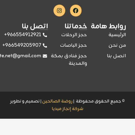
Instagram
Facebook
روابط هامة
خدماتنا
اتصل بنا
966554912921+
الرئيسية
حجز الرحلات
966549205907+
من نحن
حجز الباصات
ite.net@gmail.com
اتصل بنا
حجز فنادق بمكة
والمدينة
© جميع الحقوق محفوظة |
روضة الصالحين
| تصميم و تطوير
شركة إنجاز ميديا