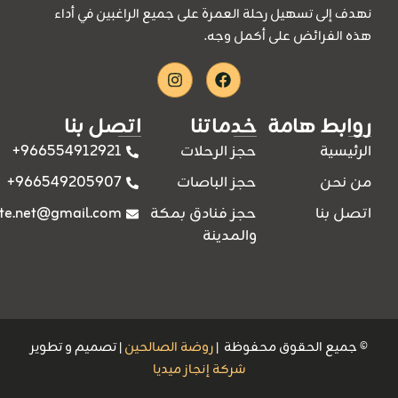
نهدف إلى تسهيل رحلة العمرة على جميع الراغبين في أداء
هذه الفرائض على أكمل وجه.
Instagram
Facebook
روابط هامة
خدماتنا
اتصل بنا
966554912921+
الرئيسية
حجز الرحلات
966549205907+
من نحن
حجز الباصات
ite.net@gmail.com
اتصل بنا
حجز فنادق بمكة
والمدينة
© جميع الحقوق محفوظة |
روضة الصالحين
| تصميم و تطوير
شركة إنجاز ميديا