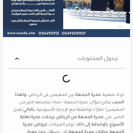
جدول المحتويات
تزداد شعبية
عمـرة الجمـعة
بين المقيمين في الرياض،
ولهذا
السبب
يتكرر سؤال:
عمرة الجمعة – لماذا يفضلها كثير من
المقيمين؟
نظرًا لـ توافقها مع الإجازة الأسبوعية،
بالتالي
يُقبل
الناس على
عمـرة الجمـعة من الرياض
و
رحلات عمرة نهاية
الأسبوع
.
بالإضافة إلى ذلك
، توفر الشركات
عروض عمـرة
الجمـعة
و
باقات عمـرة الجمـعة
التي تسهّل
حجز عمرة