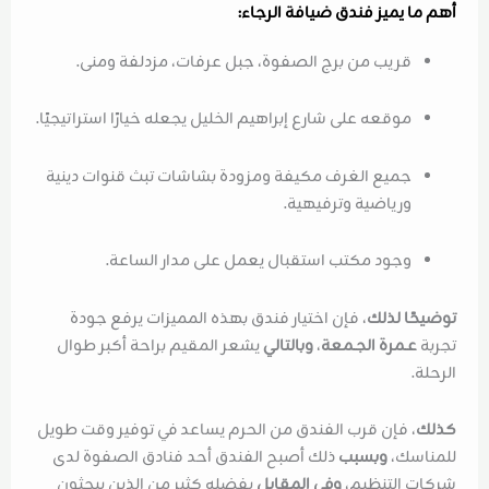
أهم ما يميز فندق ضيافة الرجاء:
قريب من برج الصفوة، جبل عرفات، مزدلفة ومنى.
موقعه على شارع إبراهيم الخليل يجعله خيارًا استراتيجيًا.
جميع الغرف مكيفة ومزودة بشاشات تبث قنوات دينية
ورياضية وترفيهية.
وجود مكتب استقبال يعمل على مدار الساعة.
توضيحًا لذلك
، فإن اختيار فندق بهذه المميزات يرفع جودة
تجربة
عـمرة الجـمعة
،
وبالتالي
يشعر المقيم براحة أكبر طوال
الرحلة.
كذلك
، فإن قرب الفندق من الحرم يساعد في توفير وقت طويل
للمناسك،
وبسبب
ذلك أصبح الفندق أحد فنادق الصفوة لدى
شركات التنظيم،
وفي المقابل
يفضله كثير من الذين يبحثون