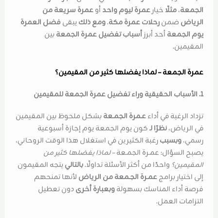
الجمعة
،
مثلًا
خيار
عمرة ليوم واحد
أو
عمرة سريعة من
الرياض
ضمن
رحلات عمرة مكة
.
ومع ذلك
يبقى
فضل العمرة
يوم الجمعة
أحد أبرز
أسباب تفضيل عمرة الجمعة
بين
المقيمين.
عمرة الجمعة – لماذا يفضلها كثير من المقيمين؟
1. الأسباب الحقيقية وراء تفضيل عمرة الجمعة للمقيمين
تزداد الرغبة في أداء
عـمرة الجمـعة
بشكل ملحوظ بين المقيمين
في الرياض،
نظرًا لـ
كون يوم الجمعة يوم إجازة أسبوعية
رسمي،
وبسبب
رغبة الكثيرين في استغلال هذا الوقت الروحاني،
يصبح السؤال: عمـرة الجمـعة
– لماذا يفضلها كثير من
المقيمين؟
واحدًا من أكثر الأسئلة تداولًا.
بالتالي
يتجه المقيمون
إلى اختيار برامج
عمـرة الجـمعة من الرياض
لأنها تمنحهم
فرصة أداء المناسك بسهولة
وبعبارة أخرى
دون تعطيل
التزامات العمل.