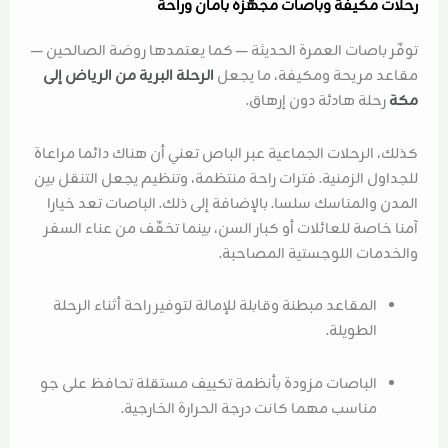
رحلات مكيفة وباصات مجهّزة بأمان وراحة
توفّر باصات العمرة الحديثة — كما يعتمدها روضة الصالحين —
مقاعد مريحة ومكيفة، ما يجعل
الرحلة البرية من الرياض إلى
مكة
رحلة هادئة دون إرهاق.
كذلك، الرحلات الجماعية عبر الباص تعني أن هناك دائما مراعاة
للجداول الزمنية. فترات راحة منتظمة، وتنظيم يجعل التنقل بين
المدن والمناسك سلسا. بالإضافة إلى ذلك. الباصات تعد خيارا
آمنا خاصة للعائلات أو كبار السن، بينما تخفّف من عناء السفر
والخدمات اللوجستية المصاحبة.
المقاعد مبطنة وقابلة للإمالة لتوفير راحة أثناء الرحلة
الطويلة.
الباصات مزودة بأنظمة تكييف مستقلة تحافظ على جو
مناسب مهما كانت درجة الحرارة الخارجية.