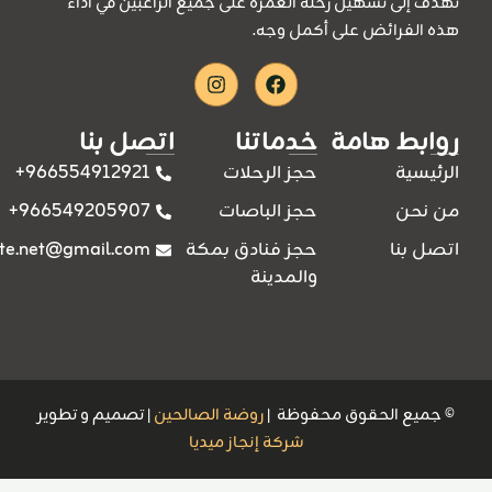
نهدف إلى تسهيل رحلة العمرة على جميع الراغبين في أداء
هذه الفرائض على أكمل وجه.
Instagram
Facebook
روابط هامة
خدماتنا
اتصل بنا
966554912921+
الرئيسية
حجز الرحلات
966549205907+
من نحن
حجز الباصات
ite.net@gmail.com
اتصل بنا
حجز فنادق بمكة
والمدينة
© جميع الحقوق محفوظة |
روضة الصالحين
| تصميم و تطوير
شركة إنجاز ميديا