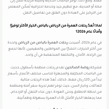
فقط. ومع ذلك، توفر الباصات الحديثة وسيلة مريحة تصل إلى
مكة أو المدينة، مع تنظيم جيد وخدمة احترافية تُمكّن المعتمر
من التركيز على العبادة دون القلق من تفاصيل النقل.
لماذا تُعدّ رحلات العمرة من الرياض بالباص الخيار الأكثر توفيرًا
وأمانًا عام 2026؟
في عام 2026، أصبحت
رحلات العمرة بالباص من الرياض
واحدة
من أكثر الخيارات انتشارًا بين المواطنين والمقيمين، لأنها تجمع
بين الراحة، الأمان، والتكلفة المنخفضة في آن واحد.
فشركة
روضة الصالحين
تقدم رحلات منظمة بأسطول حديث
من الباصات المكيّفة والمجهزة لتناسب مختلف الأعمار. بأسعار
تبدأ من 120 ريال فقط. كذلك، تُعدّ هذه الرحلات مثالية
للعائلات وكبار السن، حيث توفر لهم تجربة سفر آمنة ومنظمة
من لحظة الانطلاق وحتى العودة، دون عناء التنقل أو الازدحام،
مما يجعلها الخيار الأمثل لأداء العمرة بسهولة وطمأنينة.