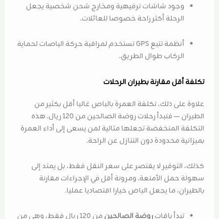
وجود شاشات ترفيهية ومخارج شحن شخصية يجعل
الرحلة أكثر راحة خصوصا للعائلات.
أنظمة تتبع GPS تستخدم لمراقبة حركة الباصات لحماية
الركاب طوال الطريق.
تكلفة أقل مقارنة بطيران الرحلات
علاوة على ذلك، تكلفة العمرة بالباص غالبا أقل بكثير من
الطيران — فتبدأ رحلات روضة الصالحين من 120 ريال. هذه
التكلفة المنخفضة تجعلها مثالية لمن يسعى إلى أداء العمرة
بميزانية محدودة دون التنازل عن الراحة.
كذلك، التوفير لا يقتصر على سعر النقل فقط، بل يمتد إلى
سهولة حمل الأمتعة. ومرونة أقل في الإجراءات مقارنة
بالطيران، ما يجعل الباص خيارا اقتصاديا عمليا.
تبدأ باقات
روضة الصالحين
من 120 ريال فقط، وهي من