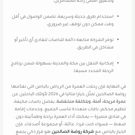
وتحقيق أقصى راحة للمسافرين.
استخدام طرق حديثة وسريعة. تضمن الوصول في أقل
وقت ممكن دون توقف غير ضروري.
توفر الشركة متابعة دائمة للباصات لتفادي أي تأخير أو
مشاكل في الطريق.
إمكانية التنقل بين مكة والمدينة بسهولة ضمن برنامج
الرحلة المحدد مسبقا.
في النهاية فإن رحلات العمرة من الرياض بالباص التي تقدّمها
روضة الصالحين تمثّل خيارا مثاليا في 2026 لأولئك الباحثين عن
عمرة مريحة، آمنة، وبتكلفة منخفضة
. بفضل باصات مكيفة،
تنظيم محكم، باقات متعددة تناسب الجميع، وخدمات إقامة
في فنادق متميزة — يمكنك أداء العمرة براحة وطمأنينة دون
ضغط — فسواء كنت فردا، عائلة، أو مجموعة أصدقاء، فإن
الخيار بالباص مع
شركة روضة الصالحين
هو قرار ذكي يجمع