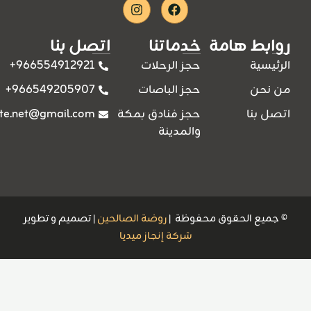
Instagram
Facebook
روابط هامة
خدماتنا
اتصل بنا
966554912921+
الرئيسية
حجز الرحلات
966549205907+
من نحن
حجز الباصات
ite.net@gmail.com
اتصل بنا
حجز فنادق بمكة
والمدينة
© جميع الحقوق محفوظة |
روضة الصالحين
| تصميم و تطوير
شركة إنجاز ميديا