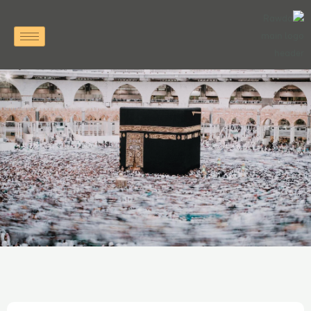
خطي
لى
لمحتوى