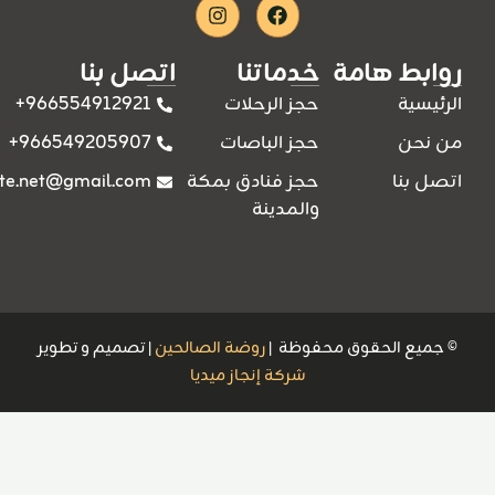
Instagram
Facebook
روابط هامة
خدماتنا
اتصل بنا
966554912921+
الرئيسية
حجز الرحلات
966549205907+
من نحن
حجز الباصات
ite.net@gmail.com
اتصل بنا
حجز فنادق بمكة
والمدينة
© جميع الحقوق محفوظة |
روضة الصالحين
| تصميم و تطوير
شركة إنجاز ميديا