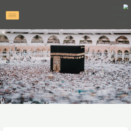
خطي
لى
لمحتوى