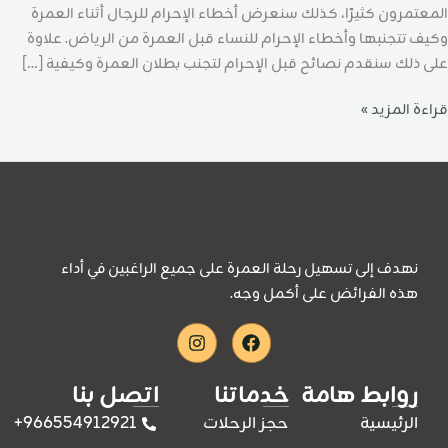
المعتمرون كثيرًا، كذلك سنعرض أخطاء الإحرام للرجال أثناء العمرة
وكيف تتجنبها وأخطاء الإحرام للنساء قبل العمرة من الرياض. علاوة
على ذلك سنقدم نصائح قبل الإحرام لتجنب بطلان العمرة وكيفية […]
قراءة المزيد »
نهدف إلى تسهيل رحلة العمرة على جميع الراغبين في أداء
هذه الفرائض على أكمل وجه.
Instagram
Facebook
روابط هامة
خدماتنا
اتصل بنا
966554912921+
الرئيسية
حجز الرحلات