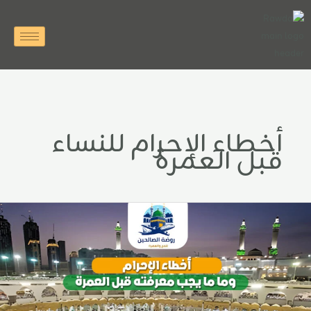
خطي
لى
لمحتوى
أخطاء الإحرام للنساء
قبل العمرة
خطاء
لإحرام
ما
ا
جب
عرفته