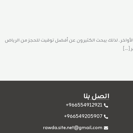
 في العشر الأواخر . لذلك يبحث الكثيرون عن أفضل توقيت للحجز من الرياض
 […]
اتصل بنا
966554912921+
966549205907+
rawda.site.net@gmail.com