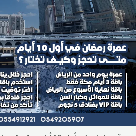
حجز
كيف
ختار؟