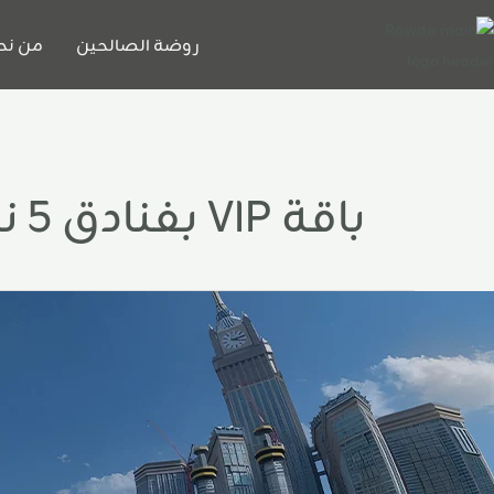
خطي
لى
روضة الصالحين
من نح
لمحتوى
باقة VIP بفنادق 5 نجوم
مرة
مضان
ي
ول
1
يام:
تى