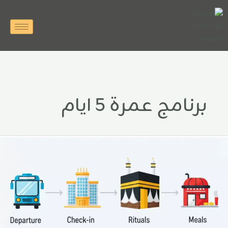
خطي
لى
لمحتوى
برنامج عمرة 5 ايام
رنامج
حلة
لعمرة
لنموذجي