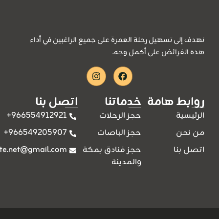
نهدف إلى تسهيل رحلة العمرة على جميع الراغبين في أداء
هذه الفرائض على أكمل وجه.
Instagram
Facebook
روابط هامة
خدماتنا
اتصل بنا
966554912921+
الرئيسية
حجز الرحلات
966549205907+
من نحن
حجز الباصات
ite.net@gmail.com
اتصل بنا
حجز فنادق بمكة
والمدينة