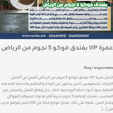
لرياض
عمرة VIP بفندق فوكو 5 نجوم من الرياض
Blog
/
engazmedia
اختيار عمرة VIP بفندق فوكو 5 نجوم من الرياض أصبح من أفضل
الخيارات للسعوديين الذين يبحثون عن الراحة والتنظيم والخدمة الفندقية
العالية بجوار أجواء مكة الروحانية. لذلك، بدل إرهاق التنقل والسكن غير
المناسب، تمنحك الإقامة 5 نجوم تجربة أكثر هدوءًا خصوصًا للعوائل
وكبار السن. علاوة على ذلك، فندق فوكو مكة من IHG يتميز بموقع قريب
من […]