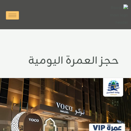
خطي
لى
لمحتوى
حجز العمرة اليومية
مرة
VI
فندق
وكو
جوم
ن