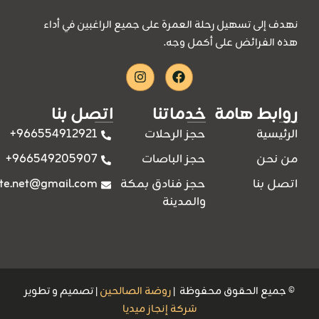
نهدف إلى تسهيل رحلة العمرة على جميع الراغبين في أداء
هذه الفرائض على أكمل وجه.
Instagram
Facebook
روابط هامة
خدماتنا
اتصل بنا
966554912921+
الرئيسية
حجز الرحلات
966549205907+
من نحن
حجز الباصات
ite.net@gmail.com
اتصل بنا
حجز فنادق بمكة
والمدينة
© جميع الحقوق محفوظة |
روضة الصالحين
| تصميم و تطوير
شركة إنجاز ميديا