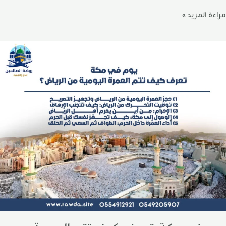
قراءة المزيد »
وم
ي
كة:
عرف
يف
تم
لعمرة
ليومية
ن
لرياض؟