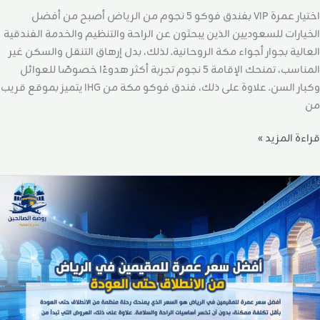
اختيار عمرة VIP بفندق فوكو 5 نجوم من الرياض أصبح من أفضل
الخيارات للسعوديين الذين يبحثون عن الراحة والتنظيم والخدمة الفندقية
العالية بجوار أجواء مكة الروحانية. لذلك، بدل إرهاق التنقل والسكن غير
المناسب، تمنحك الإقامة 5 نجوم تجربة أكثر هدوءًا خصوصًا للعوائل
وكبار السن. علاوة على ذلك، فندق فوكو مكة من IHG يتميز بموقع قريب
من
قراءة المزيد »
فضل
عر
مرة
لمقيمين
ي
لرياض
ن
لانطلاق