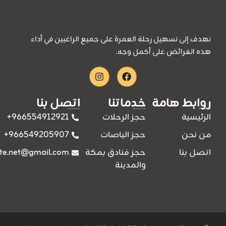
نهدف إلى تسهيل رحلة العمرة على جميع الراغبين في أداء
هذه الفرائض على أكمل وجه.
Instagram
Facebook
روابط هامة
خدماتنا
اتصل بنا
966554912921+
الرئيسية
حجز الرحلات
966549205907+
من نحن
حجز الباصات
ite.net@gmail.com
اتصل بنا
حجز فنادق بمكة
والمدينة