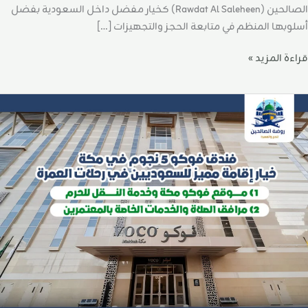
الصالحين (Rawdat Al Saleheen) كخيار مفضل داخل السعودية بفضل
أسلوبها المنظم في متابعة الحجز والتجهيزات […]
قراءة المزيد »
ندق
وكو
جوم
ي
كة:
يار
قامة
ميز
لسعوديين
ي
حلات