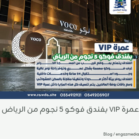
VI
فندق
وكو
جوم
ن
لرياض
عمرة VIP بفندق فوكو 5 نجوم من الرياض
Blog
/
engazmedia