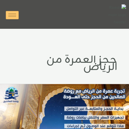
خطي
لى
لمحتوى
حجز العمرة من
الرياض
جربة
مرة
ن
لرياض
ع
وضة