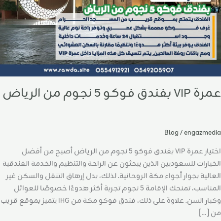
لرياض
عمرة VIP بفندق فوكو 5 نجوم من الرياض
Blog
/
engazmedia
اختيار عمرة VIP بفندق فوكو 5 نجوم من الرياض أصبح من أفضل
الخيارات للسعوديين الذين يبحثون عن الراحة والتنظيم والخدمة الفندقية
العالية بجوار أجواء مكة الروحانية. لذلك، بدل إرهاق التنقل والسكن غير
المناسب، تمنحك الإقامة 5 نجوم تجربة أكثر هدوءًا خصوصًا للعوائل
وكبار السن. علاوة على ذلك، فندق فوكو مكة من IHG يتميز بموقع قريب
من […]