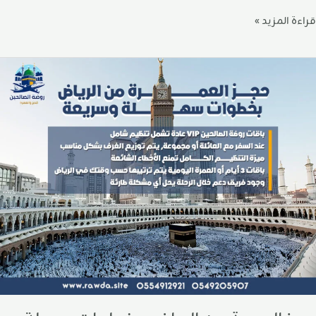
قراءة المزيد »
جز
لعمرة
ن
لرياض
خطوات
هلة
سريعة