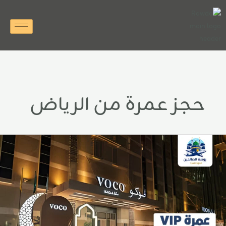
خطي
لى
لمحتوى
حجز عمرة من الرياض
مرة
VI
فندق
وكو
جوم
ن