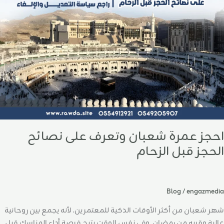
لى
صائح
لحجز
بل
لزحام
احجز عمرة شعبان وتعرف على نصائح
الحجز قبل الزحام
Blog
/
engazmedia
شهر شعبان من أكثر الأوقات الذكية للمعتمرين. لأنه يجمع بين روحانية
عالية وقربه من رمضان. وفي نفس الوقت يتيح فرصة أداء المناسك قبل