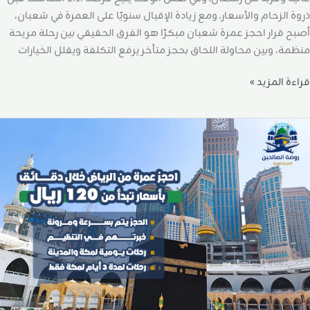
ذروة الزحام والأسعار. ومع زيادة الإقبال سنويًا على العمرة في شعبان،
أصبح قرار احجز عمرة شعبان مبكرًا هو الفرق الحقيقي بين رحلة مريحة
منظمة، وبين محاولة اللحاق بحجز متأخر يرفع التكلفة ويقلل الخيارات
قراءة المزيد »
حجز
مرة
ن
لرياض
لال
قائق
أسعار
بدأ
ن
12
يال