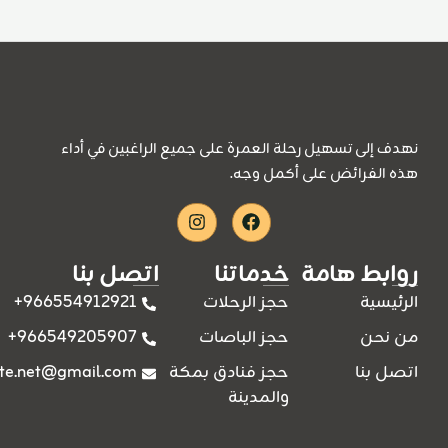
نهدف إلى تسهيل رحلة العمرة على جميع الراغبين في أداء
هذه الفرائض على أكمل وجه.
Instagram
Facebook
روابط هامة
خدماتنا
اتصل بنا
966554912921+
الرئيسية
حجز الرحلات
966549205907+
من نحن
حجز الباصات
ite.net@gmail.com
اتصل بنا
حجز فنادق بمكة
والمدينة