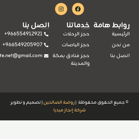
Instagram
Facebook
روابط هامة
خدماتنا
اتصل بنا
966554912921+
الرئيسية
حجز الرحلات
966549205907+
من نحن
حجز الباصات
ite.net@gmail.com
اتصل بنا
حجز فنادق بمكة
والمدينة
© جميع الحقوق محفوظة |
روضة الصالحين
| تصميم و تطوير
شركة إنجاز ميديا