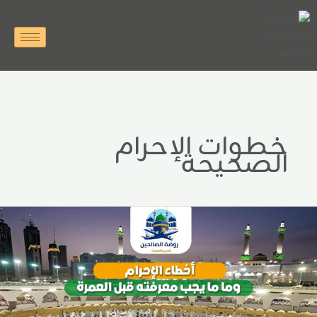
خطي
لى
لمحتوى
خطوات الإحرام
الصحيحة
خطاء
لإحرام
ما
ا
جب
عرفته