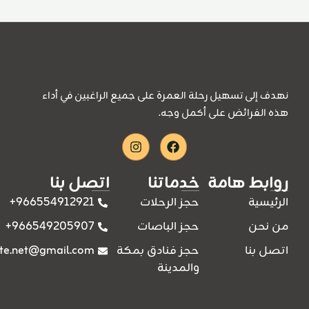
نهدف إلى تسهيل رحلة العمرة على جميع الراغبين في أداء
هذه الفرائض على أكمل وجه.
Instagram
Facebook
روابط هامة
خدماتنا
اتصل بنا
966554912921+
الرئيسية
حجز الرحلات
966549205907+
من نحن
حجز الباصات
ite.net@gmail.com
اتصل بنا
حجز فنادق بمكة
والمدينة