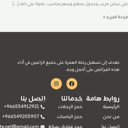
على سكن قريب وجدول منظم وسعر مناسب. علاوة على ذلك […]
قراءة المزيد »
نهدف إلى تسهيل رحلة العمرة على جميع الراغبين في أداء
هذه الفرائض على أكمل وجه.
Instagram
Facebook
روابط هامة
خدماتنا
اتصل بنا
966554912921+
الرئيسية
حجز الرحلات
966549205907+
من نحن
حجز الباصات
ite.net@gmail.com
اتصل بنا
حجز فنادق بمكة