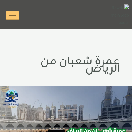
خطي
لى
لمحتوى
عمرة شعبان من
الرياض
مرة
عبان
ن
لرياض:
فضل
صائح