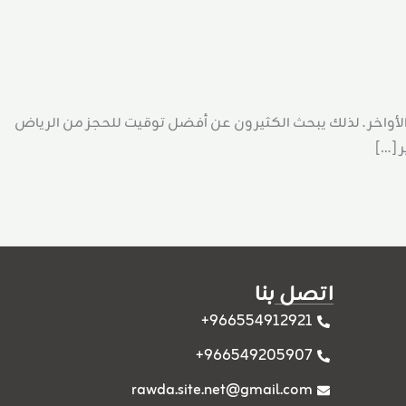
 في العشر الأواخر . لذلك يبحث الكثيرون عن أفضل توقيت للحجز من الرياض
 […]
اتصل بنا
966554912921+
966549205907+
rawda.site.net@gmail.com