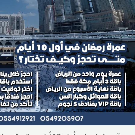
حجز
كيف
ختار؟