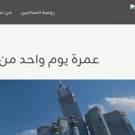
خطي
لى
روضة الصالحين
من نح
لمحتوى
عمرة يوم واحد من
مرة
مضان
ي
ول
1
يام:
تى