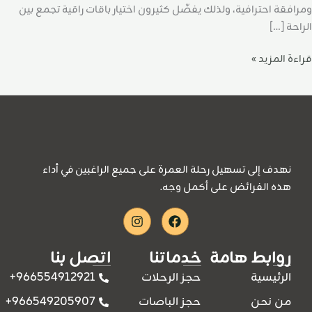
ومرافقة احترافية، ولذلك يفضّل كثيرون اختيار باقات راقية تجمع بين
الراحة […]
قراءة المزيد »
نهدف إلى تسهيل رحلة العمرة على جميع الراغبين في أداء
هذه الفرائض على أكمل وجه.
Instagram
Facebook
روابط هامة
خدماتنا
اتصل بنا
966554912921+
الرئيسية
حجز الرحلات
966549205907+
من نحن
حجز الباصات