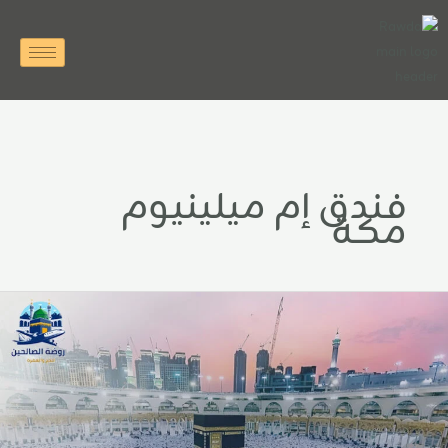
خطي
لى
لمحتوى
فندق إم ميلينيوم
مكة
مرة
VI
ن
لرياض
ع
قامة