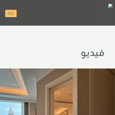
خطي
لى
لمحتوى
فيديو
ليل
نادقنا
ي
كة:
اهد
رفتك
بل