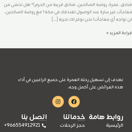
فنادق، عمرة، روضة الصالحين، فنادق قريبة من الحرم)* هل تخشى من
مفاجآت غير سارة عند الوصول لفندقك في مكة؟ مع روضة الصالحين،
لن تواجه أي مفاجآت! نحن نوفر لك تجربة […]
قراءة المزيد »
نهدف إلى تسهيل رحلة العمرة على جميع الراغبين في أداء
هذه الفرائض على أكمل وجه.
Instagram
Facebook
روابط هامة
خدماتنا
اتصل بنا
966554912921+
الرئيسية
حجز الرحلات