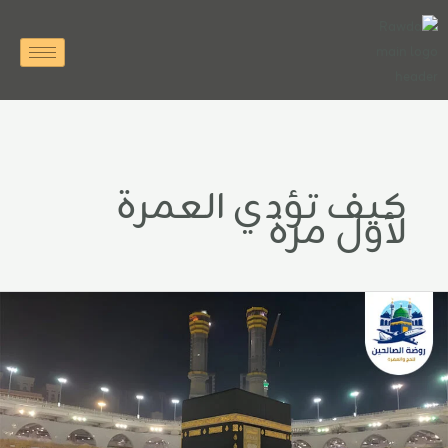
خطي
لى
لمحتوى
كيف تؤدي العمرة
لأول مرة
يف
ؤدي
لعمرة
أول
رة؟
رح