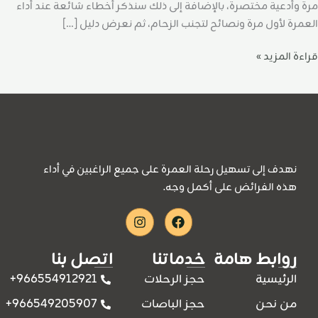
مرة وأدعية مختصرة، بالإضافة إلى ذلك سنذكر أخطاء شائعة عند أداء
العمرة لأول مرة ونصائح لتجنب الزحام، ثم نعرض دليل […]
قراءة المزيد »
نهدف إلى تسهيل رحلة العمرة على جميع الراغبين في أداء
هذه الفرائض على أكمل وجه.
Instagram
Facebook
روابط هامة
خدماتنا
اتصل بنا
966554912921+
الرئيسية
حجز الرحلات
966549205907+
من نحن
حجز الباصات