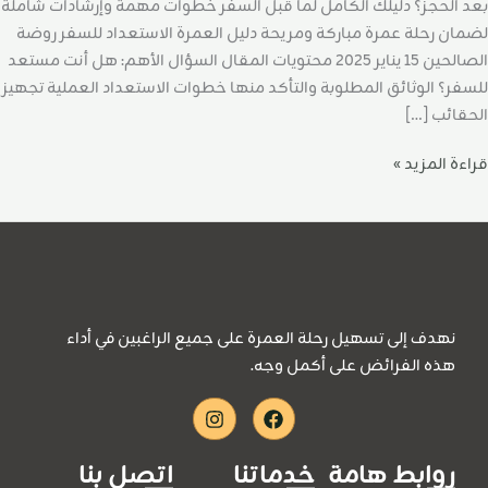
لسفر
بعد الحجز؟ دليلك الكامل لما قبل السفر خطوات مهمة وإرشادات شاملة
لضمان رحلة عمرة مباركة ومريحة دليل العمرة الاستعداد للسفر روضة
الصالحين 15 يناير 2025 محتويات المقال السؤال الأهم: هل أنت مستعد
للسفر؟ الوثائق المطلوبة والتأكد منها خطوات الاستعداد العملية تجهيز
الحقائب […]
قراءة المزيد »
نهدف إلى تسهيل رحلة العمرة على جميع الراغبين في أداء
هذه الفرائض على أكمل وجه.
Instagram
Facebook
روابط هامة
خدماتنا
اتصل بنا