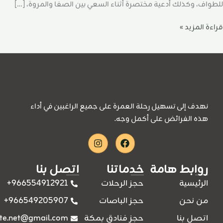
للطواف، وكذلك أدعية مختصرة أثناء السعي بين الصفا والمروة، […]
قراءة المزيد »
نهدف إلى تسهيل رحلة العمرة على جميع الراغبين في أداء
هذه الفرائض على أكمل وجه.
Instagram
Facebook
روابط هامة
خدماتنا
اتصل بنا
966554912921+
الرئيسية
حجز الرحلات
966549205907+
من نحن
حجز الباصات
ite.net@gmail.com
اتصل بنا
حجز فنادق بمكة