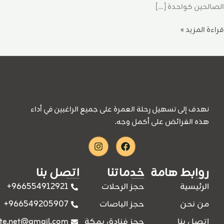
الصالحين كواحدة […]
قراءة المزيد »
نهدف إلى تسهيل رحلة العمرة على جميع الراغبين في أداء
هذه الفرائض على أكمل وجه.
Instagram
Facebook
روابط هامة
خدماتنا
اتصل بنا
966554912921+
الرئيسية
حجز الرحلات
966549205907+
من نحن
حجز الباصات
ite.net@gmail.com
اتصل بنا
حجز فنادق بمكة