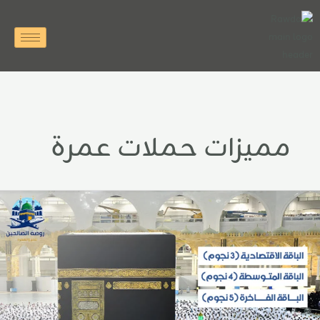
خطي
لى
لمحتوى
مميزات حملات عمرة
رخص
حلات
مرة
ن
لرياض
لى
كة