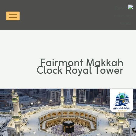
خطي
لى
لمحتوى
Fairmont Makkah
Clock Royal Tower
فضل
قت
حجز
مرة
مضان
ن