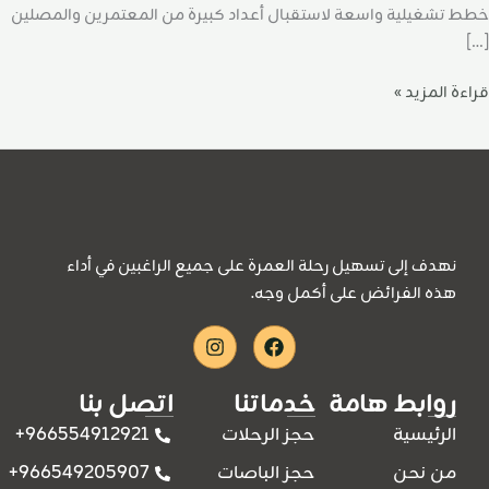
خطط تشغيلية واسعة لاستقبال أعداد كبيرة من المعتمرين والمصلين
[…]
قراءة المزيد »
نهدف إلى تسهيل رحلة العمرة على جميع الراغبين في أداء
هذه الفرائض على أكمل وجه.
Instagram
Facebook
روابط هامة
خدماتنا
اتصل بنا
966554912921+
الرئيسية
حجز الرحلات
966549205907+
من نحن
حجز الباصات