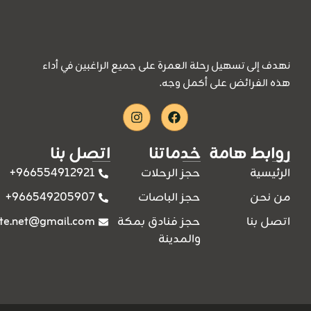
إلى تسهيل رحلة العمرة على جميع الراغبين في أداء
لفرائض على أكمل وجه.
Instagram
Facebook
بط هامة
خدماتنا
اتصل بنا
966554912921+
سية
حجز الرحلات
966549205907+
حن
حجز الباصات
rawda.site.net@gmail.com
بنا
حجز فنادق بمكة
والمدينة